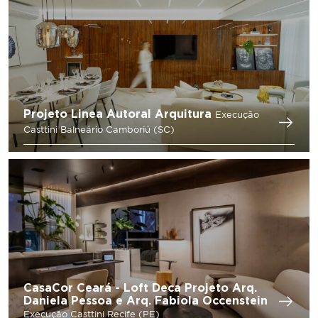
Projeto Linea Autoral Arquitura
Execução
Casttini Balneário Camboriú (SC)
CasaCor Ceará - Loft Deca
Projeto Arq.
Daniela Pessoa
e Arq. Fabiola Occenstein
Execução Casttini Recife (PE)