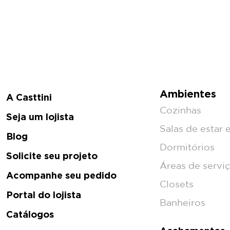
Ambientes
A Casttini
Cozinhas
Seja um lojista
Salas de estar e
Blog
Dormitórios
Solicite seu projeto
Áreas de servi
Acompanhe seu pedido
Closets
Portal do lojista
Banheiros
Catálogos