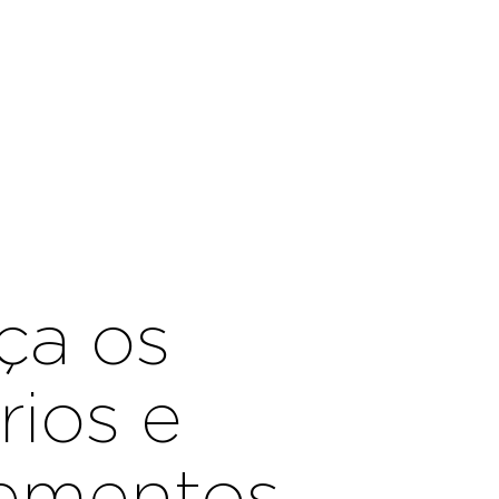
ça os
rios e
ementos