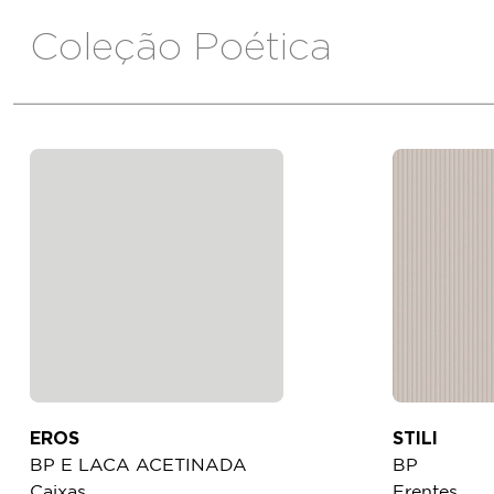
Coleção Poética
EROS
STILI
BP E LACA ACETINADA
BP
Caixas
Frentes