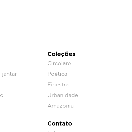
Coleções
Circolare
 jantar
Poética
Finestra
ço
Urbanidade
Amazônia
Contato