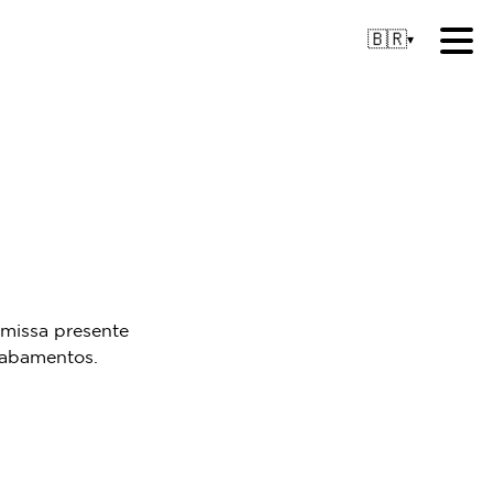
🇧🇷
▾
missa presente
cabamentos.