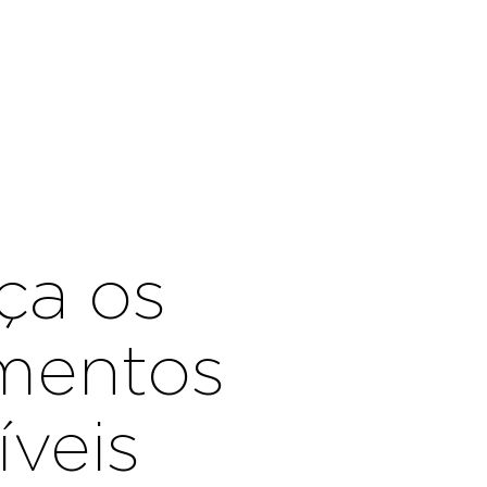
ça os
mentos
íveis