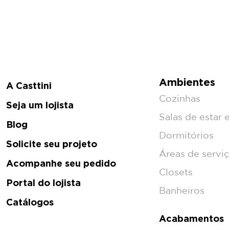
Ambientes
A Casttini
Cozinhas
Seja um lojista
Salas de estar e
Blog
Dormitórios
Solicite seu projeto
Áreas de servi
Acompanhe seu pedido
Closets
Portal do lojista
Banheiros
Catálogos
Acabamentos