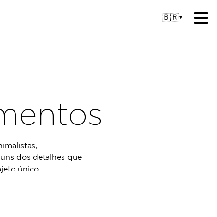
🇧🇷
▾
ementos
imalistas,
guns dos detalhes que
jeto único.