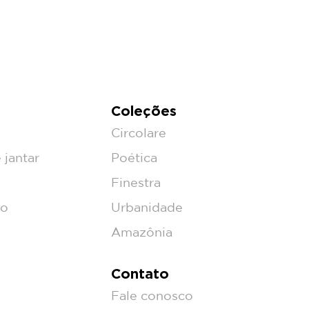
Coleções
Circolare
 jantar
Poética
Finestra
ço
Urbanidade
Amazônia
Contato
Fale conosco