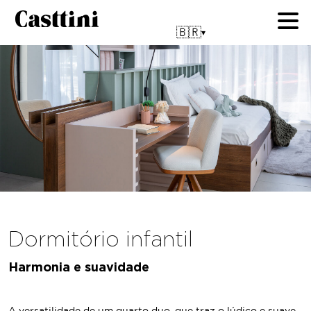
🇧🇷
▾
Dormitório infantil
Harmonia e suavidade
A versatilidade de um quarto duo, que traz o lúdico e suave