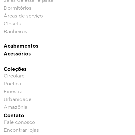
Salas de estar e jantar
Dormitórios
Áreas de serviço
Closets
Banheiros
Acabamentos
Acessórios
Coleções
Circolare
Poética
Finestra
Urbanidade
Amazônia
Contato
Fale conosco
Encontrar lojas